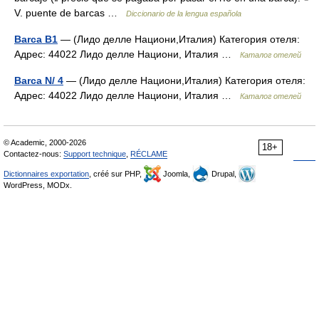
V. puente de barcas …
Diccionario de la lengua española
Barca B1
— (Лидо делле Национи,Италия) Категория отеля:
Адрес: 44022 Лидо делле Национи, Италия …
Каталог отелей
Barca N/ 4
— (Лидо делле Национи,Италия) Категория отеля:
Адрес: 44022 Лидо делле Национи, Италия …
Каталог отелей
© Academic, 2000-2026
18+
Contactez-nous:
Support technique
,
RÉCLAME
Dictionnaires exportation
, créé sur PHP,
Joomla,
Drupal,
WordPress, MODx.