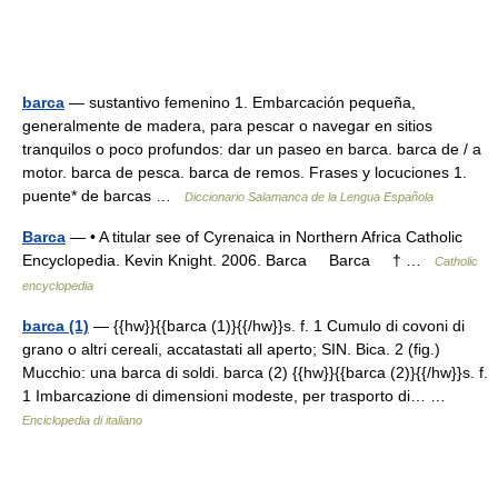
barca
— sustantivo femenino 1. Embarcación pequeña,
generalmente de madera, para pescar o navegar en sitios
tranquilos o poco profundos: dar un paseo en barca. barca de / a
motor. barca de pesca. barca de remos. Frases y locuciones 1.
puente* de barcas …
Diccionario Salamanca de la Lengua Española
Barca
— • A titular see of Cyrenaica in Northern Africa Catholic
Encyclopedia. Kevin Knight. 2006. Barca Barca † …
Catholic
encyclopedia
barca (1)
— {{hw}}{{barca (1)}{{/hw}}s. f. 1 Cumulo di covoni di
grano o altri cereali, accatastati all aperto; SIN. Bica. 2 (fig.)
Mucchio: una barca di soldi. barca (2) {{hw}}{{barca (2)}{{/hw}}s. f.
1 Imbarcazione di dimensioni modeste, per trasporto di… …
Enciclopedia di italiano