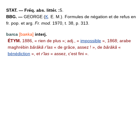
STAT. — Fréq. abs. littér. :
5.
BBG. —
GEORGE (
K
. E. M.). Formules de négation et de refus en
fr. pop. et arg.
Fr. mod.
1970, t. 38, p. 313.
barca
[baʀka]
interj.
ÉTYM.
1886, « rien de plus »; adj., «
impossible
», 1868; arabe
maghrébin
bărăkă r'las
« de grâce, assez ! », de
bărăkă
«
bénédiction
», et
r'las
« assez, c'est fini ».