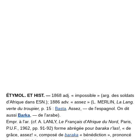
ÉTYMOL. ET HIST. —
1868 adj. « impossible » (arg. des soldats
d'Afrique dans ESN.); 1886 adv. « assez » (L. MERLIN,
La Lang.
verte du troupier,
p. 15 :
Basta
. Assez, — de l'espagnol. On dit
aussi
Barka
, — de l'arabe).
Empr. à l'ar. (
cf.
A. LANLY,
Le Français d'Afrique du Nord,
Paris,
P.U.F., 1962, pp. 91-92) forme abrégée pour
baraka r'las!,
« de
grâce, assez! », composé de
baraka
« bénédiction », prononcé