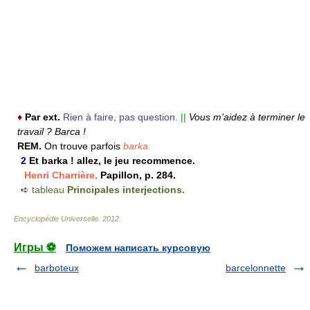
♦
Par ext.
Rien à faire, pas question.
||
Vous m'aidez à terminer le
travail ? Barca !
REM.
On trouve parfois
barka.
2
Et barka ! allez, le jeu recommence.
Henri Charrière,
Papillon, p. 284.
➪
tableau
Principales interjections.
Encyclopédie Universelle
.
2012
.
Игры ⚽
Поможем написать курсовую
barboteux
barcelonnette