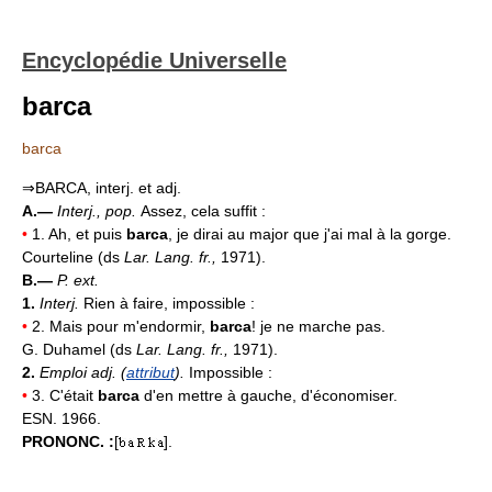
Encyclopédie Universelle
barca
barca
⇒BARCA, interj. et adj.
A.—
Interj., pop.
Assez, cela suffit :
•
1. Ah, et puis
barca
, je dirai au major que j'ai mal à la gorge.
Courteline (ds
Lar. Lang. fr.,
1971).
B.—
P. ext.
1.
Interj.
Rien à faire, impossible :
•
2. Mais pour m'endormir,
barca
! je ne marche pas.
G. Duhamel (ds
Lar. Lang. fr.,
1971).
2.
Emploi adj. (
attribut
).
Impossible :
•
3. C'était
barca
d'en mettre à gauche, d'économiser.
ESN. 1966.
PRONONC. :
[
].