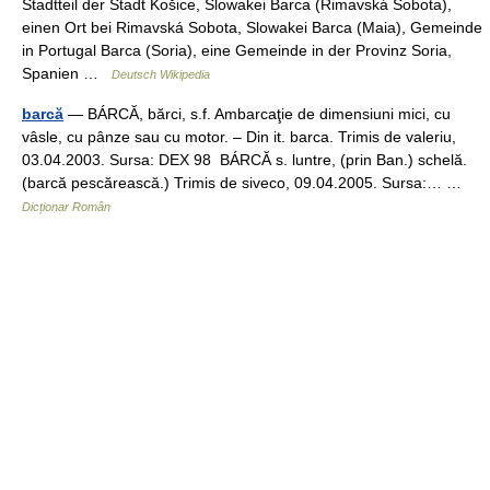
Stadtteil der Stadt Košice, Slowakei Barca (Rimavská Sobota),
einen Ort bei Rimavská Sobota, Slowakei Barca (Maia), Gemeinde
in Portugal Barca (Soria), eine Gemeinde in der Provinz Soria,
Spanien …
Deutsch Wikipedia
barcă
— BÁRCĂ, bărci, s.f. Ambarcaţie de dimensiuni mici, cu
vâsle, cu pânze sau cu motor. – Din it. barca. Trimis de valeriu,
03.04.2003. Sursa: DEX 98 BÁRCĂ s. luntre, (prin Ban.) schelă.
(barcă pescărească.) Trimis de siveco, 09.04.2005. Sursa:… …
Dicționar Român