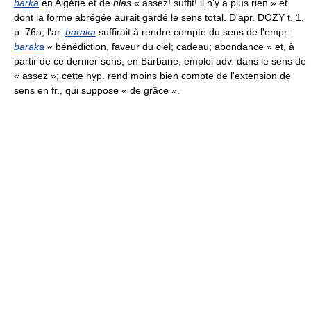
barka
en Algérie et de
hlas
« assez! suffit! il n'y a plus rien » et
dont la forme abrégée aurait gardé le sens total. D'apr. DOZY t. 1,
p. 76a, l'ar.
baraka
suffirait à rendre compte du sens de l'empr. :
baraka
« bénédiction, faveur du ciel; cadeau; abondance » et, à
partir de ce dernier sens, en Barbarie, emploi adv. dans le sens de
« assez »; cette hyp. rend moins bien compte de l'extension de
sens en fr., qui suppose « de grâce ».