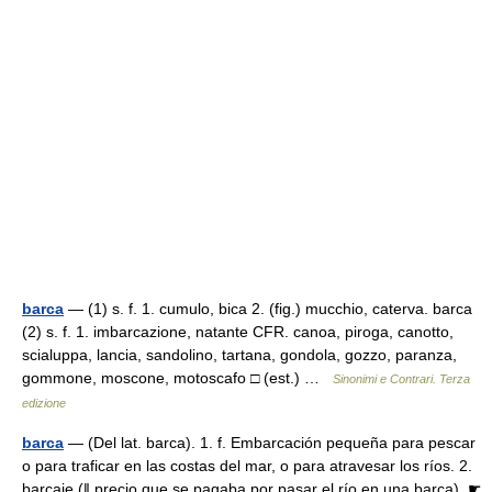
barca
— (1) s. f. 1. cumulo, bica 2. (fig.) mucchio, caterva. barca
(2) s. f. 1. imbarcazione, natante CFR. canoa, piroga, canotto,
scialuppa, lancia, sandolino, tartana, gondola, gozzo, paranza,
gommone, moscone, motoscafo □ (est.) …
Sinonimi e Contrari. Terza
edizione
barca
— (Del lat. barca). 1. f. Embarcación pequeña para pescar
o para traficar en las costas del mar, o para atravesar los ríos. 2.
barcaje (ǁ precio que se pagaba por pasar el río en una barca). ☛