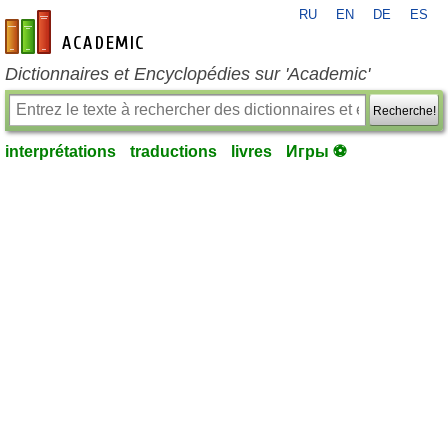
RU
EN
DE
ES
fr-academic.com
Dictionnaires et Encyclopédies sur 'Academic'
Recherche!
interprétations
traductions
livres
Игры ⚽